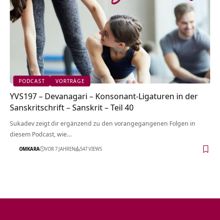
PODCAST
VORTRÄGE
YVS197 – Devanagari – Konsonant-Ligaturen in der
Sanskritschrift – Sanskrit – Teil 40
Sukadev zeigt dir ergänzend zu den vorangegangenen Folgen in
diesem Podcast, wie…
OMKARA
VOR 7 JAHREN
547 VIEWS