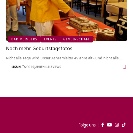
BAD MEINBERG
EVENTS
GEMEINSCHAFT
Noch mehr Geburtstagsfotos
Nicht alle Tage wird unser Ashramleiter 49Jahre alt - und nicht alle…
LISA N.
VOR 15 JAHREN
413 VIEWS
Folge uns