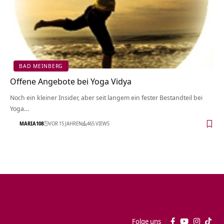
BAD MEINBERG
Offene Angebote bei Yoga Vidya
Noch ein kleiner Insider, aber seit langem ein fester Bestandteil bei
Yoga…
MARIA108
VOR 15 JAHREN
465 VIEWS
Folge uns