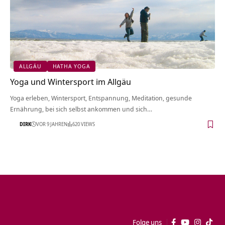
ALLGÄU
HATHA YOGA
Yoga und Wintersport im Allgäu
Yoga erleben, Wintersport, Entspannung, Meditation, gesunde
Ernährung, bei sich selbst ankommen und sich…
DIRK
VOR 9 JAHREN
620 VIEWS
Folge uns