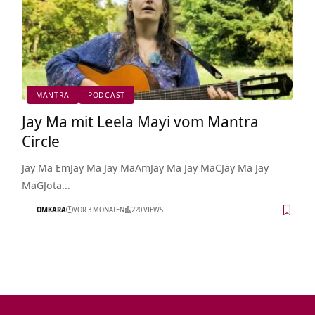
MANTRA
PODCAST
Jay Ma mit Leela Mayi vom Mantra
Circle
Jay Ma EmJay Ma Jay MaAmJay Ma Jay MaCJay Ma Jay
MaGJota…
OMKARA
VOR 3 MONATEN
220 VIEWS