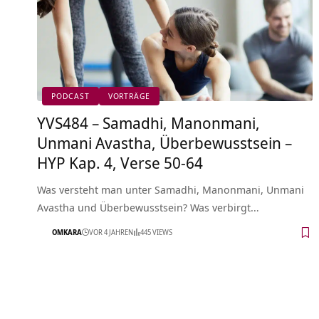
PODCAST
VORTRÄGE
YVS484 – Samadhi, Manonmani,
Unmani Avastha, Überbewusstsein –
HYP Kap. 4, Verse 50-64
Was versteht man unter Samadhi, Manonmani, Unmani
Avastha und Überbewusstsein? Was verbirgt…
OMKARA
VOR 4 JAHREN
445 VIEWS