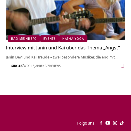
BAD MEINBERG
EVENTS
HATHA YOGA
Interview mit Janin und Kai über das Thema „Angst“
Janin Devi und Kai Treude – zwei besondere Musiker, die eng mit…
SIBYLLE
VOR 12 JAHREN
710 VIEWS
Folge uns