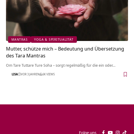
MANTRAS
YOGA & SPIRITUALITÄT
Mutter, schütze mich – Bedeutung und Übersetzung
des Tara Mantras
Om Tare Tuttare Ture Soha – sorgt regelmäßig für die ein oder…
LISA
VOR 3 JAHREN
6K VIEWS
Folge uns