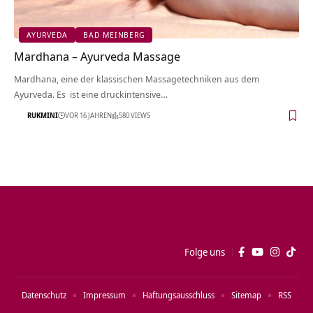
AYURVEDA
BAD MEINBERG
Mardhana – Ayurveda Massage
Mardhana, eine der klassischen Massagetechniken aus dem
Ayurveda. Es ist eine druckintensive…
RUKMINI
VOR 16 JAHREN
580 VIEWS
Folge uns
Datenschutz
Impressum
Haftungsausschluss
Sitemap
RSS