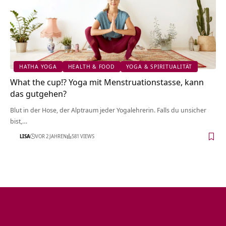
HATHA YOGA
HEALTH & FOOD
YOGA & SPIRITUALITÄT
What the cup!? Yoga mit Menstruationstasse, kann
das gutgehen?
Blut in der Hose, der Alptraum jeder Yogalehrerin. Falls du unsicher
bist,…
LISA
VOR 2 JAHREN
581 VIEWS