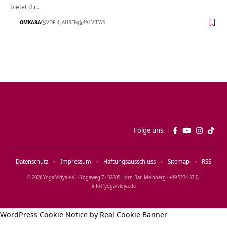
bietet dir…
OMKARA
VOR 4 JAHREN
491 VIEWS
Folge uns
Datenschutz
Impressum
Haftungsausschluss
Sitemap
RSS
© 2026 Yoga Vidya e.V. · Yogaweg 7 · 32805 Horn‑Bad Meinberg · +49 5234 87‑0 ·
info@yoga‑vidya.de
WordPress Cookie Notice by Real Cookie Banner