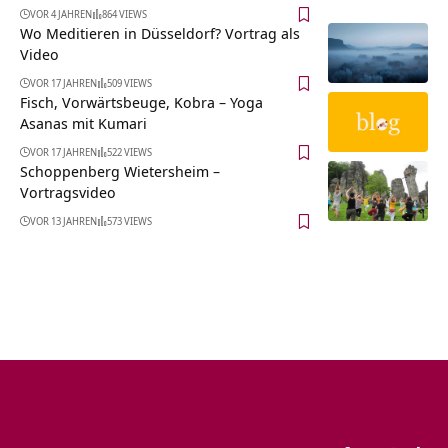
VOR 4 JAHREN
864 VIEWS
Wo Meditieren in Düsseldorf? Vortrag als
Video
VOR 17 JAHREN
509 VIEWS
Fisch, Vorwärtsbeuge, Kobra – Yoga
Asanas mit Kumari
VOR 17 JAHREN
522 VIEWS
Schoppenberg Wietersheim‏‎ –
Vortragsvideo
VOR 13 JAHREN
573 VIEWS