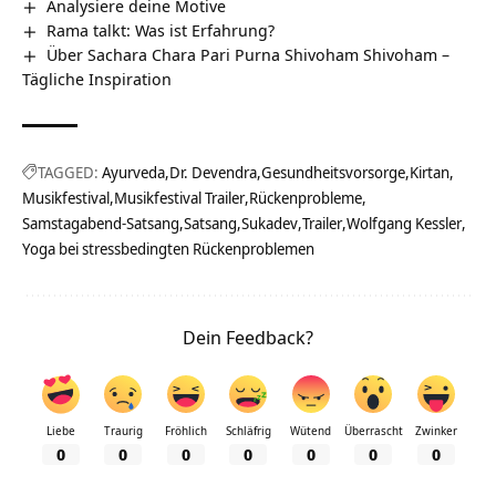
Analysiere deine Motive
Rama talkt: Was ist Erfahrung?
Über Sachara Chara Pari Purna Shivoham Shivoham –
Tägliche Inspiration
TAGGED:
Ayurveda
Dr. Devendra
Gesundheitsvorsorge
Kirtan
Musikfestival
Musikfestival Trailer
Rückenprobleme
Samstagabend-Satsang
Satsang
Sukadev
Trailer
Wolfgang Kessler
Yoga bei stressbedingten Rückenproblemen
Dein Feedback?
Liebe
Traurig
Fröhlich
Schläfrig
Wütend
Überrascht
Zwinker
0
0
0
0
0
0
0