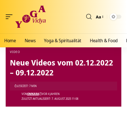
Aa
Größenänderun
Home
News
Yoga & Spiritualität
Health & Food
VIDEO
Neue Videos vom 02.12.2022
Yoga Vidya Blog - Yoga, Meditation und Ayurveda
>
Blog
>
Videos
>
Video
>
Neue Vid
– 09.12.2022
LESEZEIT: 7 MIN
VON
OMKARA
VOR 4 JAHREN
ZULETZT AKTUALISIERT: 7. AUGUST 2025 11:08