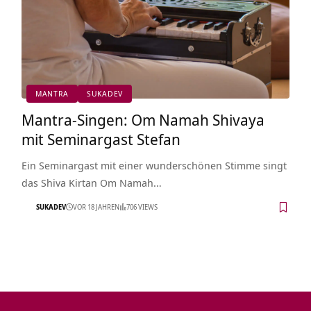
MANTRA
SUKADEV
Mantra-Singen: Om Namah Shivaya
mit Seminargast Stefan
Ein Seminargast mit einer wunderschönen Stimme singt
das Shiva Kirtan Om Namah…
SUKADEV
VOR 18 JAHREN
706 VIEWS