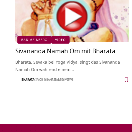
BAD MEINBERG
VIDEO
Sivananda Namah Om mit Bharata
Bharata, Sevaka bei Yoga Vidya, singt das Sivananda
Namah Om während einem…
BHARATA
VOR 16 JAHREN
596 VIEWS