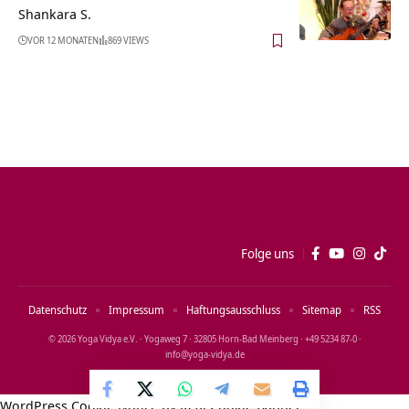
Shankara S.
VOR 12 MONATEN
869 VIEWS
Folge uns
Datenschutz
Impressum
Haftungsausschluss
Sitemap
RSS
© 2026 Yoga Vidya e.V. · Yogaweg 7 · 32805 Horn‑Bad Meinberg · +49 5234 87‑0 ·
info@yoga‑vidya.de
WordPress Cookie Notice by Real Cookie Banner