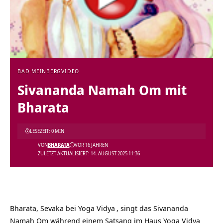
BAD MEINBERG
VIDEO
Sivananda Namah Om mit
Bharata
LESEZEIT: 0 MIN
VON
BHARATA
VOR 16 JAHREN
ZULETZT AKTUALISIERT: 14. AUGUST 2025 11:36
Bharata, Sevaka bei
Yoga Vidya
, singt das Sivananda
Namah Om während einem Satsang im
Haus Yoga Vidya