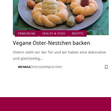
ERNÄHRUNG
HEALTH & FOOD
REZEPTE
Vegane Oster-Nestchen backen
Ostern steht vor der Tür und wir haben eine dekorative
und gleichzeitig…
MICHAELA
VOR 6 JAHREN
762 VIEWS