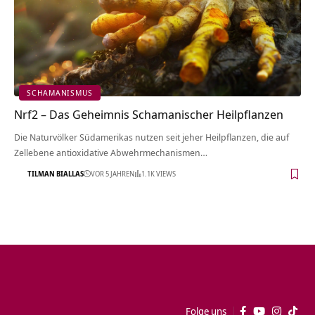
SCHAMANISMUS
Nrf2 – Das Geheimnis Schamanischer Heilpflanzen
Die Naturvölker Südamerikas nutzen seit jeher Heilpflanzen, die auf
Zellebene antioxidative Abwehrmechanismen…
TILMAN BIALLAS
VOR 5 JAHREN
1.1K VIEWS
Folge uns