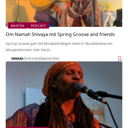
MANTRA
PODCAST
Om Namah Shivaya mit Spring Groove and friends
Spring Groove gab mit Musikerkollegen beim 9. Musikfestival ein
Morgenkonzert. Hier hörst…
OMKARA
VOR 8 JAHREN
528 VIEWS