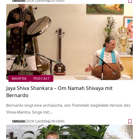
OMKARA
VOR 5 JAHREN
535 VIEWS
MANTRA
PODCAST
Jaya Shiva Shankara – Om Namah Shivaya mit
Bernardo
Bernardo singt eine archaische, von Trommeln begleitete Version des
Shiva-Mantra. Singe mit:…
OMKARA
VOR 5 JAHREN
700 VIEWS