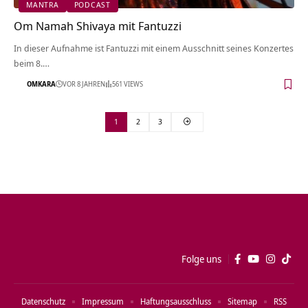
MANTRA
PODCAST
Om Namah Shivaya mit Fantuzzi
In dieser Aufnahme ist Fantuzzi mit einem Ausschnitt seines Konzertes
beim 8.…
OMKARA
VOR 8 JAHREN
561 VIEWS
1
2
3
Folge uns
Datenschutz
Impressum
Haftungsausschluss
Sitemap
RSS