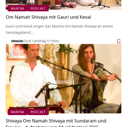
MANTRA
PODCAST
Om Namah Shivaya mit Gauri und Keval
Gauri und Keval singen das Mantra Om Namah Shivaya an einem
Samstagabend…
OMKARA
VOR 7 JAHREN
717 VIEWS
MANTRA
PODCAST
Shivaya Om Namah Shivaya mit Sundaram und