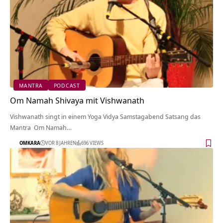
MANTRA
PODCAST
Om Namah Shivaya mit Vishwanath
Vishwanath singt in einem Yoga Vidya Samstagabend Satsang das
Mantra Om Namah…
OMKARA
VOR 8 JAHREN
696 VIEWS