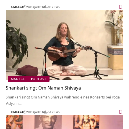
OMKARA
VOR 3 JAHREN
708 VIEWS
MANTRA
PODCAST
Shankari singt Om Namah Shivaya
Shankari singt Om Namah Shivaya während eines Konzerts bei Yoga
Vidya in…
OMKARA
VOR 3 JAHREN
751 VIEWS