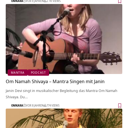
OMKARA
VOR 8 JAHREN
2.1K VIEWS
MANTRA
PODCAST
Om Namah Shivaya – Mantra Singen mit Janin
Janin Devi singt in musikalischer Begleitung das Mantra Om Namah
Shivaya. Du…
OMKARA
VOR 8 JAHREN
774 VIEWS