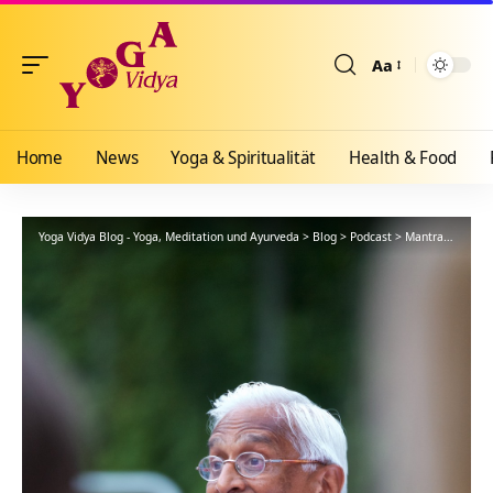
Aa
Größenänderun
Home
News
Yoga & Spiritualität
Health & Food
Yoga Vidya Blog - Yoga, Meditation und Ayurveda
>
Blog
>
Podcast
>
Mantra
>
Om Na