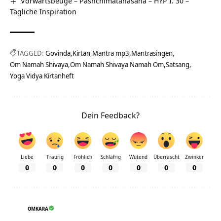
Vorwärtsbeuge – Pashchimatanasana – HYP I. 30 –
Tägliche Inspiration
TAGGED:
Govinda
Kirtan
Mantra mp3
Mantrasingen
Om Namah Shivaya
Om Namah Shivaya Namah Om
Satsang
Yoga Vidya Kirtanheft
Dein Feedback?
Liebe
Traurig
Fröhlich
Schläfrig
Wütend
Überrascht
Zwinker
0
0
0
0
0
0
0
OMKARA