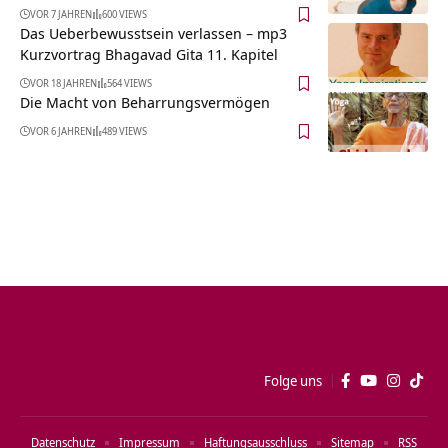
VOR 7 JAHREN
600 VIEWS
Das Ueberbewusstsein verlassen – mp3
Kurzvortrag Bhagavad Gita 11. Kapitel
VOR 18 JAHREN
564 VIEWS
Die Macht von Beharrungsvermögen
VOR 6 JAHREN
489 VIEWS
Folge uns
Datenschutz
Impressum
Haftungsausschluss
Sitemap
RSS