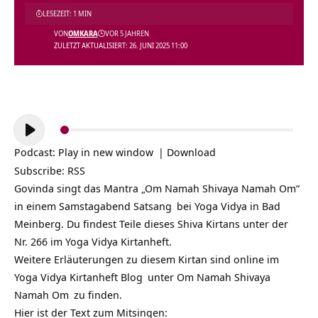
LESEZEIT: 1 MIN
VON
OMKARA
VOR 5 JAHREN
ZULETZT AKTUALISIERT: 26. JUNI 2025 11:00
Audio-
Player
Podcast:
Play in new window
|
Download
Subscribe:
RSS
Govinda singt das Mantra „Om Namah Shivaya Namah Om“
in einem Samstagabend
Satsang
bei Yoga Vidya in Bad
Meinberg. Du findest Teile dieses Shiva Kirtans unter der
Nr. 266 im Yoga Vidya Kirtanheft.
Weitere Erläuterungen zu diesem Kirtan sind online im
Yoga Vidya Kirtanheft Blog
unter
Om Namah Shivaya
Namah Om
zu finden.
Hier ist der Text zum Mitsingen: