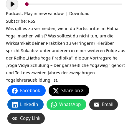
Audio-
Player
Podcast:
Play in new window
|
Download
Subscribe:
RSS
Was gilt es zu vermeiden, wenn du Fortschritte im
Hatha
Yoga
machen willst? Was solltest du nicht tun, um die
Wirksamkeit deiner Praktiken zu verringern? Hierüber
spricht
Sukadev
unter anderem in einer weiteren Folge aus
der Reihe „Hatha Yoga Pradipika“, die zur Vortragsreihe
„
Yoga Vidya Schulung – Der ganzheitliche Yogaweg
“ gehört
und Teil des zweiten Jahres der zweijährigen
Yogalehrerausbildung
ist.
Facebook
Share on X
LinkedIn
WhatsApp
Email
Copy Link