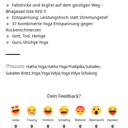
Fallstricke und Arglist auf dem geistigen Weg –
Bhagavad Gita XVII 5
Entspannung: Leistungshoch statt Stimmungstief
37 Kombinierte Yoga Entspannung gegen
Rückenschmerzen
Gott, Tod, Heilige
Guru Shishya Yoga
TAGGED:
Hatha Yoga
Hatha Yoga Pradipika
Sukadev
Sukadev Bretz
Yoga
Yoga Vidya
Yoga Vidya Schulung
Dein Feedback?
Liebe
Traurig
Fröhlich
Schläfrig
Wütend
Überrascht
Zwinker
0
0
0
0
0
0
0