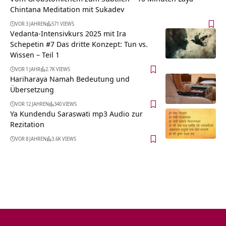
Chintana Meditation mit Sukadev
VOR 3 JAHREN
571 VIEWS
Vedanta-Intensivkurs 2025 mit Ira
Schepetin #7 Das dritte Konzept: Tun vs.
Wissen – Teil 1
VOR 1 JAHR
2.7K VIEWS
Hariharaya Namah Bedeutung und
Übersetzung
VOR 12 JAHREN
340 VIEWS
Ya Kundendu Saraswati mp3 Audio zur
Rezitation
VOR 8 JAHREN
3.6K VIEWS