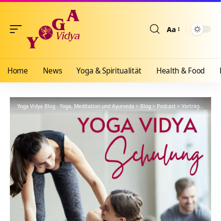
Aa
Größenänderun
Home
News
Yoga & Spiritualität
Health & Food
Yoga Vidya Blog - Yoga, Meditation und Ayurveda
>
Blog
>
Podcast
>
Vorträge
>
YVS39