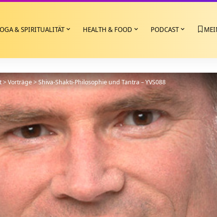
OGA & SPIRITUALITÄT
HEALTH & FOOD
PODCAST
MEI
t
>
Vorträge
>
Shiva-Shakti-Philosophie und Tantra – YVS088