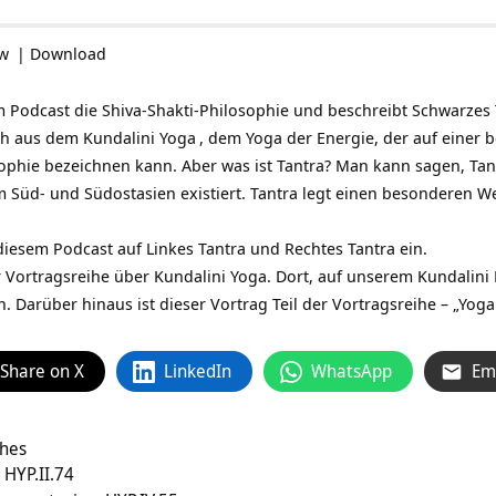
ow
|
Download
m Podcast die Shiva-Shakti-Philosophie und beschreibt Schwarzes 
ich aus dem
Kundalini Yoga
, dem Yoga der Energie, der auf einer 
ophie bezeichnen kann. Aber was ist Tantra? Man kann sagen, Tant
im Süd- und Südostasien existiert. Tantra legt einen besonderen W
diesem Podcast auf Linkes Tantra und Rechtes Tantra ein.
der Vortragsreihe über Kundalini Yoga. Dort, auf unserem
Kundalini 
 Darüber hinaus ist dieser Vortrag Teil der Vortragsreihe – „
Yoga
Share on X
LinkedIn
WhatsApp
Em
ches
 HYP.II.74