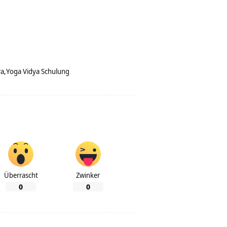
ra
Yoga Vidya Schulung
Überrascht
Zwinker
0
0