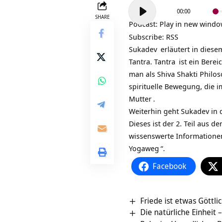
Audio-
00:00
Player
SHARE
Podcast:
Play in new wind
Subscribe:
RSS
Sukadev
erläutert in diese
Tantra.
Tantra
ist ein Bere
man als Shiva Shakti Philos
spirituelle Bewegung, die 
Mutter
.
Weiterhin geht Sukadev in 
Dieses ist der 2. Teil aus 
wissenswerte Informationen.
Yogaweg
“.
Facebook
Friede ist etwas Göttli
Die natürliche Einheit –