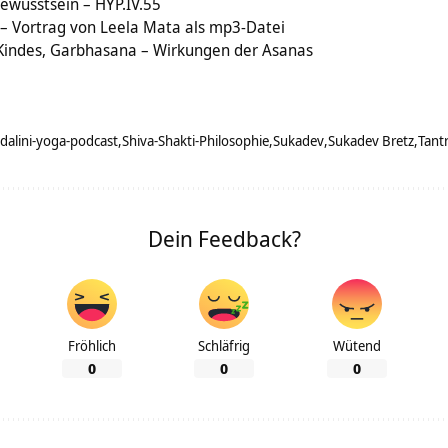
ewusstsein – HYP.IV.55
 – Vortrag von Leela Mata als mp3-Datei
 Kindes, Garbhasana – Wirkungen der Asanas
dalini-yoga-podcast
Shiva-Shakti-Philosophie
Sukadev
Sukadev Bretz
Tant
Dein Feedback?
Fröhlich
Schläfrig
Wütend
0
0
0