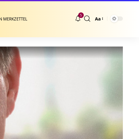
5
Aa
N MERKZETTEL
Größenänderung