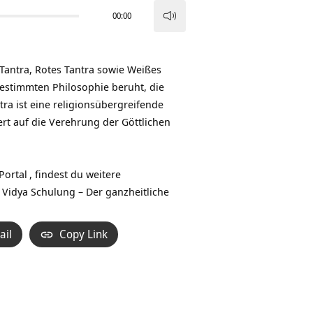
00:00
Pfeiltasten
Hoch/Runter
benutzen,
Tantra, Rotes Tantra sowie Weißes
um
bestimmten Philosophie beruht, die
die
ra ist eine religionsübergreifende
Lautstärke
ert auf die Verehrung der
Göttlichen
zu
regeln.
Portal
, findest du weitere
 Vidya Schulung – Der ganzheitliche
ail
Copy Link