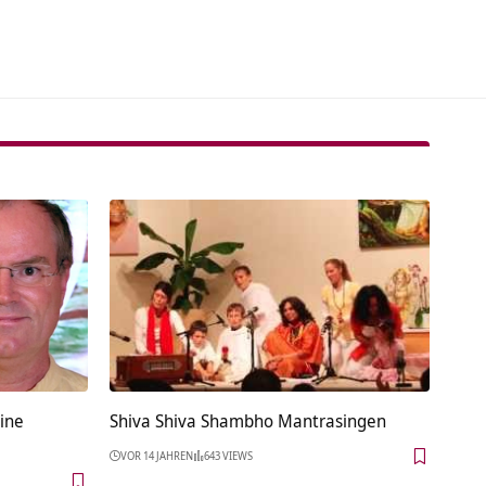
tive:
eine
Shiva Shiva Shambho Mantrasingen
VOR 14 JAHREN
643 VIEWS