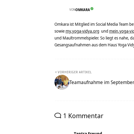
VON
OMKARA
Omkara ist Mitglied im Social Media Team b
sowie
my.yoga-vidya.org
und
mein.yoga-vi
und Maultrommelspieler. So liegt es nahe, 
Gesangsaufnahmen aus dem Haus Yoga Vidya
VORHERIGER ARTIKEL
Teamaufnahme im Septembe
1 Kommentar
Tantra Freund