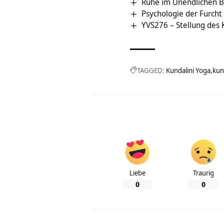
Ruhe im Unendlichen B
Psychologie der Furcht
YVS276 – Stellung des
TAGGED:
Kundalini Yoga
kun
Liebe
Traurig
0
0