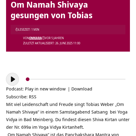
Om Namah Shivaya
gesungen von Tobias
LESEZEIT: 1 MIN
VON
OMKARA
VOR 5 JAHREN
ZULETZT AKTUALISIERT: 26. JUNI 2025 11:00
Audio-
Player
Podcast:
Play in new window
|
Download
Subscribe:
RSS
Mit viel Leidenschaft und Freude singt Tobias Weber „Om
Namah Shivaya“ in einem Samstagabend
Satsang
bei Yoga
Vidya in Bad Meinberg. Du findest diesen Shiva Kirtan unter
der Nr. 699a im Yoga Vidya Kirtanheft.
„Om Namah Shivaya“ ist das Panchakshara Mantra von