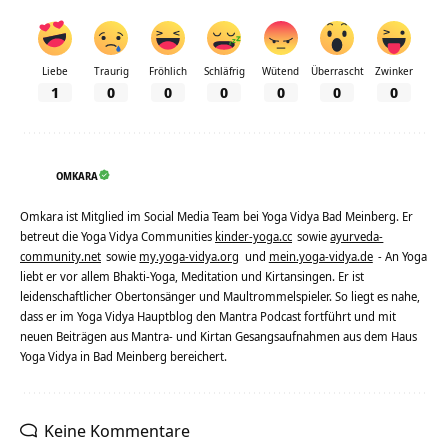
Liebe
Traurig
Fröhlich
Schläfrig
Wütend
Überrascht
Zwinker
1
0
0
0
0
0
0
OMKARA
Omkara ist Mitglied im Social Media Team bei Yoga Vidya Bad Meinberg. Er
betreut die Yoga Vidya Communities
kinder-yoga.cc
sowie
ayurveda-
community.net
sowie
my.yoga-vidya.org
und
mein.yoga-vidya.de
- An Yoga
liebt er vor allem Bhakti-Yoga, Meditation und Kirtansingen. Er ist
leidenschaftlicher Obertonsänger und Maultrommelspieler. So liegt es nahe,
dass er im Yoga Vidya Hauptblog den Mantra Podcast fortführt und mit
neuen Beiträgen aus Mantra- und Kirtan Gesangsaufnahmen aus dem Haus
Yoga Vidya in Bad Meinberg bereichert.
Keine Kommentare