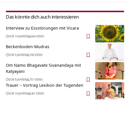
Das könnte dich auch interessieren
Interview zu Essstörungen mit Vicara
VOR 14 JAHREN
664 VIEWS
Beckenboden-Mudras
VOR 9 JAHREN
708 VIEWS
Om Namo Bhagavate Sivanandaya mit
Katyayani
VOR 9 JAHREN
751 VIEWS
Trauer – Vortrag Lexikon der Tugenden
VOR 10 JAHREN
361 VIEWS