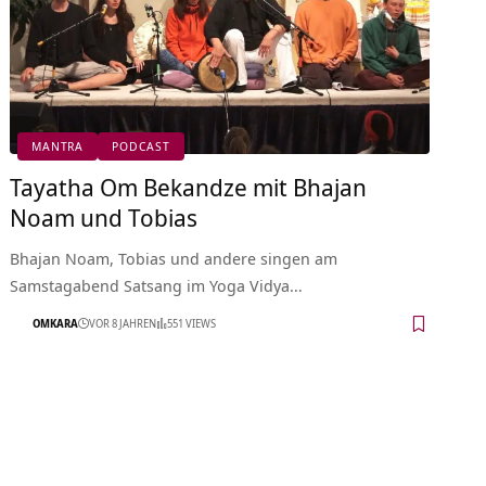
MANTRA
PODCAST
Tayatha Om Bekandze mit Bhajan
Noam und Tobias
Bhajan Noam, Tobias und andere singen am
Samstagabend Satsang im Yoga Vidya…
OMKARA
VOR 8 JAHREN
551 VIEWS