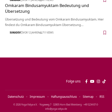
Omkaram Bindusamyuktam Bedeutung und
Übersetzung
Übersetzung und Bedeutung vom Omkaram Bindusamyuktam. Hier
findest du Omkaram Bindusamyuktam Übersetzung…
SUKADEV
VOR 12 JAHREN
711 VIEWS
Folge uns
Datenschutz
Impressum
Haftungsausschluss
Sitemap
RSS
© 2026 Yoga Vidya e.V. · Yogaweg 7 · 32805 Horn‑Bad Meinberg · +49 5234 87‑0 ·
info@yoga‑vidya.de