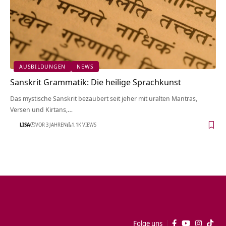
AUSBILDUNGEN
NEWS
Sanskrit Grammatik: Die heilige Sprachkunst
Das mystische Sanskrit bezaubert seit jeher mit uralten Mantras,
Versen und Kirtans,…
LISA
VOR 3 JAHREN
1.1K VIEWS
Folge uns