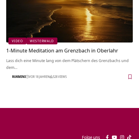
VIDEO
WESTERWALD
1-Minute Meditation am Grenzbach in Oberlahr
Lass dich eine Minute lang von dem Plätschern des Grenzbachs und
dem…
RUKMINI
VOR 18 JAHREN
528 VIEWS
Folge uns