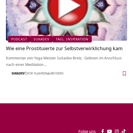
PODCAST
SUKADEV
TÄGL. INSPIRATION
Wie eine Prostituierte zur Selbstverwirklichung kam
Kommentar von Yoga Meister Sukadev Bretz. Gelesen im Anschluss
nach einer Meditation…
SUKADEV
VOR 16 JAHREN
489 VIEWS
Folge uns