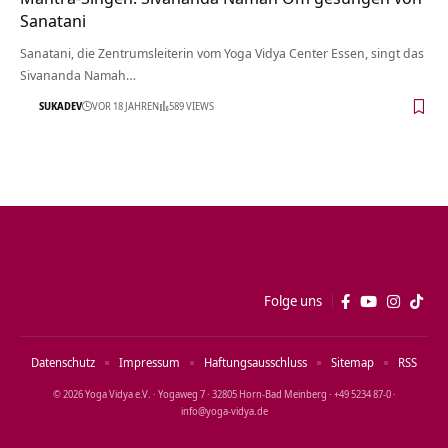
Sanatani
Sanatani, die Zentrumsleiterin vom Yoga Vidya Center Essen, singt das
Sivananda Namah…
SUKADEV
VOR 18 JAHREN
589 VIEWS
Folge uns
Datenschutz
Impressum
Haftungsausschluss
Sitemap
RSS
© 2026 Yoga Vidya e.V. · Yogaweg 7 · 32805 Horn‑Bad Meinberg · +49 5234 87‑0 ·
info@yoga‑vidya.de