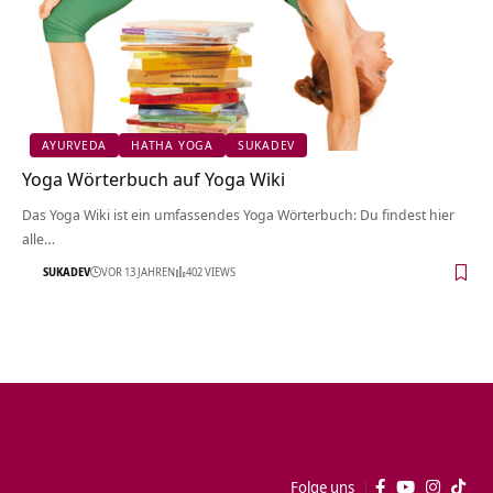
AYURVEDA
HATHA YOGA
SUKADEV
Yoga Wörterbuch auf Yoga Wiki
Das Yoga Wiki ist ein umfassendes Yoga Wörterbuch: Du findest hier
alle…
SUKADEV
VOR 13 JAHREN
402 VIEWS
Folge uns