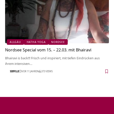
ALLGÄU
HATHA YOGA
NORDSEE
Nordsee Special vom 15. – 22.03. mit Bhairavi
Bhairavi is back!!! Frisch und inspiriert, mit tiefen Eindrücken aus
ihrem intensiven…
SIBYLLE
VOR 11 JAHREN
373 VIEWS