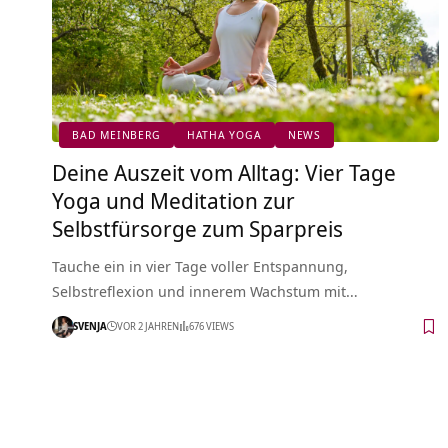
BAD MEINBERG
HATHA YOGA
NEWS
Deine Auszeit vom Alltag: Vier Tage
Yoga und Meditation zur
Selbstfürsorge zum Sparpreis
Tauche ein in vier Tage voller Entspannung,
Selbstreflexion und innerem Wachstum mit…
SVENJA
VOR 2 JAHREN
676 VIEWS