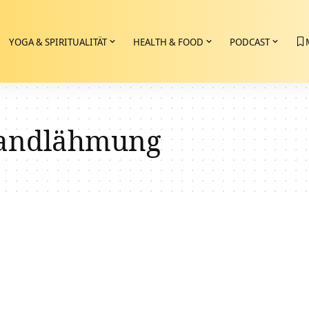
YOGA & SPIRITUALITÄT
HEALTH & FOOD
PODCAST
andlähmung