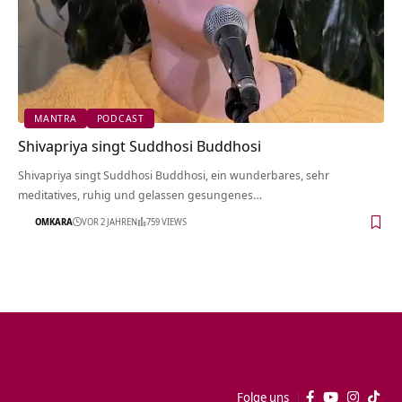
MANTRA
PODCAST
Shivapriya singt Suddhosi Buddhosi
Shivapriya singt Suddhosi Buddhosi, ein wunderbares, sehr
meditatives, ruhig und gelassen gesungenes…
OMKARA
VOR 2 JAHREN
759 VIEWS
Folge uns