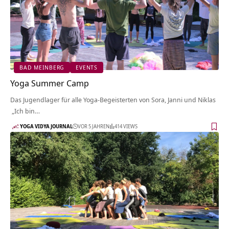
BAD MEINBERG
EVENTS
Yoga Summer Camp
Das Jugendlager für alle Yoga-Begeisterten von Sora, Janni und Niklas
„Ich bin…
YOGA VIDYA JOURNAL
VOR 5 JAHREN
414 VIEWS