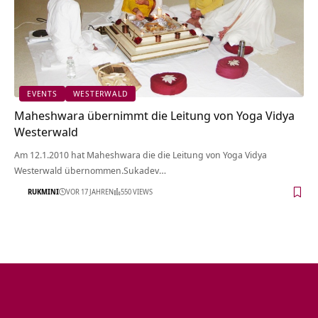
EVENTS
WESTERWALD
Maheshwara übernimmt die Leitung von Yoga Vidya
Westerwald
Am 12.1.2010 hat Maheshwara die die Leitung von Yoga Vidya
Westerwald übernommen.Sukadev…
RUKMINI
VOR 17 JAHREN
550 VIEWS