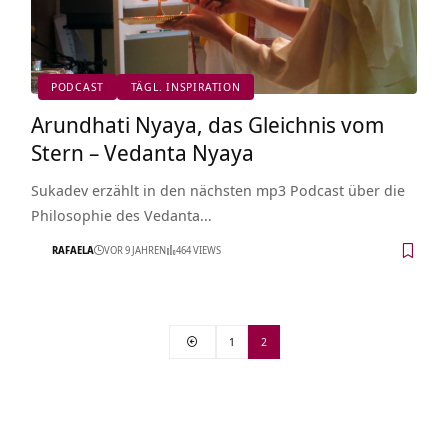
PODCAST
TÄGL. INSPIRATION
Arundhati Nyaya, das Gleichnis vom
Stern – Vedanta Nyaya
Sukadev erzählt in den nächsten mp3 Podcast über die
Philosophie des Vedanta…
RAFAELA
VOR 9 JAHREN
464 VIEWS
1
2