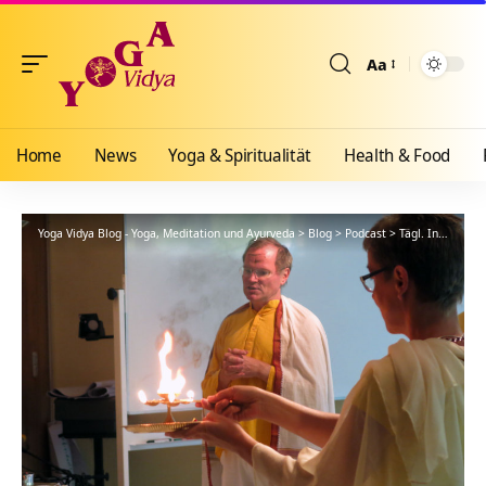
Aa
Größenänderun
Home
News
Yoga & Spiritualität
Health & Food
Yoga Vidya Blog - Yoga, Meditation und Ayurveda
>
Blog
>
Podcast
>
Tägl. Inspiration