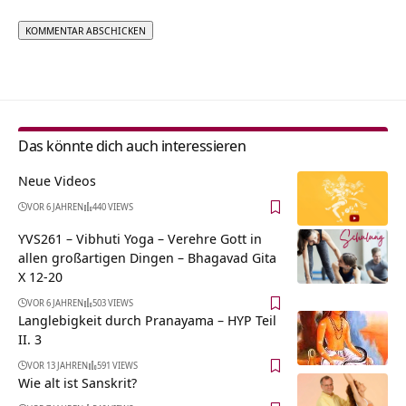
Alternative:
Das könnte dich auch interessieren
Neue Videos
VOR 6 JAHREN
440 VIEWS
YVS261 – Vibhuti Yoga – Verehre Gott in
allen großartigen Dingen – Bhagavad Gita
X 12-20
VOR 6 JAHREN
503 VIEWS
Langlebigkeit durch Pranayama – HYP Teil
II. 3
VOR 13 JAHREN
591 VIEWS
Wie alt ist Sanskrit?