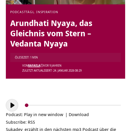
PODCAST
TÄGL. INSPIRATION
Arundhati Nyaya, das
Gleichnis vom Stern –
Vedanta Nyaya
LESEZEIT: 1 MIN
VON
RAFAELA
VOR 9 JAHREN
ZULETZT AKTUALISIERT: 24. JANUAR 2026 08:29
Audio-
Player
Podcast:
Play in new window
|
Download
Subscribe:
RSS
Sukadev
erzählt in den nächsten mp3 Podcast über d
ie