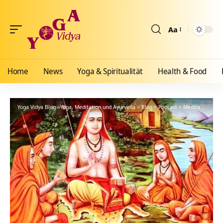
Aa
Größenänderun
Home
News
Yoga & Spiritualität
Health & Food
Yoga Vidya Blog - Yoga, Meditation und Ayurveda
>
Blog
>
Podcast
>
Meditationsanleitung