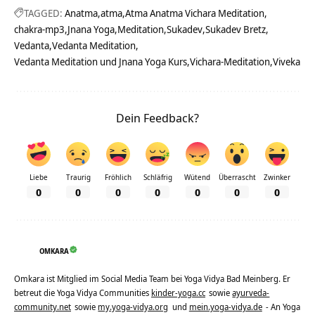
TAGGED:
Anatma
atma
Atma Anatma Vichara Meditation
chakra-mp3
Jnana Yoga
Meditation
Sukadev
Sukadev Bretz
Vedanta
Vedanta Meditation
Vedanta Meditation und Jnana Yoga Kurs
Vichara-Meditation
Viveka
Dein Feedback?
Liebe
Traurig
Fröhlich
Schläfrig
Wütend
Überrascht
Zwinker
0
0
0
0
0
0
0
OMKARA
Omkara ist Mitglied im Social Media Team bei Yoga Vidya Bad Meinberg. Er
betreut die Yoga Vidya Communities
kinder-yoga.cc
sowie
ayurveda-
community.net
sowie
my.yoga-vidya.org
und
mein.yoga-vidya.de
- An Yoga