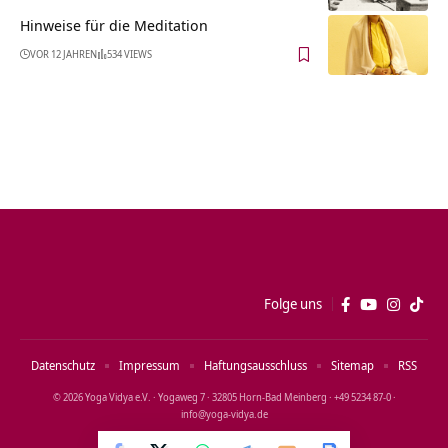
Hinweise für die Meditation
VOR 12 JAHREN
534 VIEWS
Folge uns
Datenschutz
Impressum
Haftungsausschluss
Sitemap
RSS
© 2026 Yoga Vidya e.V. · Yogaweg 7 · 32805 Horn‑Bad Meinberg · +49 5234 87‑0 ·
info@yoga‑vidya.de