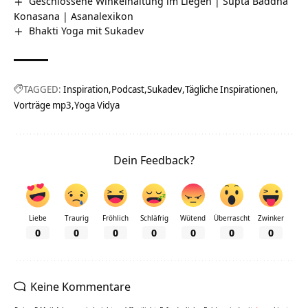
Geschlossene Winkelhaltung im Liegen | Supta Baddha
Konasana | Asanalexikon
Bhakti Yoga mit Sukadev
TAGGED:
Inspiration
Podcast
Sukadev
Tägliche Inspirationen
Vorträge mp3
Yoga Vidya
Dein Feedback?
Liebe
Traurig
Fröhlich
Schläfrig
Wütend
Überrascht
Zwinker
0
0
0
0
0
0
0
Keine Kommentare