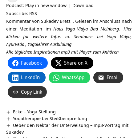
Player
Podcast:
Play in new window
|
Download
Subscribe:
RSS
Kommentar von
Sukadev Bretz
. Gelesen im Anschluss nach
einer
Meditation
im
Haus Yoga Vidya Bad Meinberg.
Hier
klicken für weitere Infos zu:
Seminare
bei Yoga Vidya,
Ayurveda
,
Yogalehrer Ausbildung
Alle täglichen Inspirationen mp3 mit Player zum Anhören
Facebook
Share on X
LinkedIn
WhatsApp
Email
Copy Link
Ecke – Yoga Stellung
Yogatherapie bei Steißbeinprellung
Ueber den Nektar der Unterweisung – mp3-Vortrag mit
Sukadev