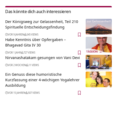
Das könnte dich auch interessieren
Der Königsweg zur Gelassenheit, Teil 210
Spirituelle Entscheidungsfindung
VOR 9 JAHREN
545 VIEWS
Habe Kenntnis über Opfergaben –
Bhagavad Gita IV 30
VOR 1 JAHR
727 VIEWS
Nirvanashatakam gesungen von Vani Devi
VOR 2 WOCHEN
11 VIEWS
Ein Genuss diese humoristische
Kurzfassung einer 4-wöchigen Yogalehrer
Ausbildung
VOR 15 JAHREN
507 VIEWS