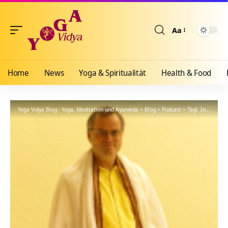
Aa
Größenänderun
Home
News
Yoga & Spiritualität
Health & Food
Yoga Vidya Blog - Yoga, Meditation und Ayurveda
>
Blog
>
Podcast
>
Tägl. Inspiration