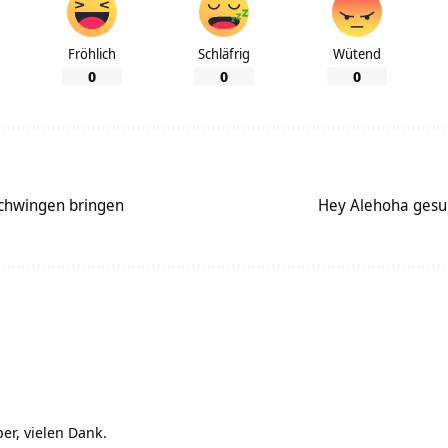
Fröhlich
Schläfrig
Wütend
0
0
0
Schwingen bringen
Hey Alehoha gesu
per, vielen Dank.