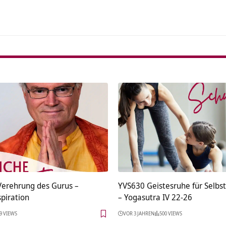
 Verehrung des Gurus –
YVS630 Geistesruhe für Selbs
spiration
– Yogasutra IV 22-26
9 VIEWS
VOR 3 JAHREN
500 VIEWS