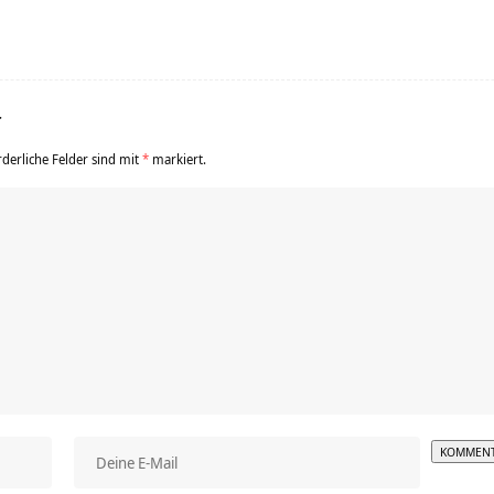
r
rderliche Felder sind mit
*
markiert.
Alterna