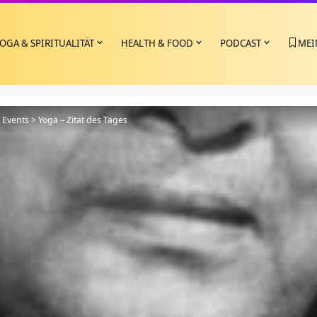
OGA & SPIRITUALITÄT
HEALTH & FOOD
PODCAST
MEI
>
Events
>
Yoga – Zitat des Tages