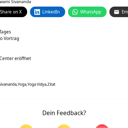
wami Sivananda
Share on X
LinkedIn
WhatsApp
Em
 Tages
eo Vortrag
Center eröffnet
Sivananda
Yoga
Yoga Vidya
Zitat
Dein Feedback?