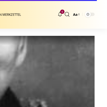
6
Aa
N MERKZETTEL
Größenänderung