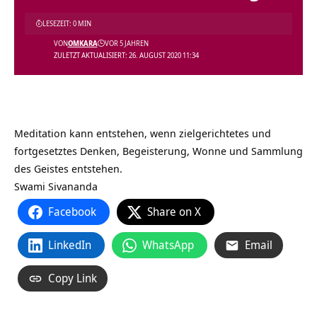
LESEZEIT: 0 MIN
VON
OMKARA
VOR 5 JAHREN
ZULETZT AKTUALISIERT: 26. AUGUST 2020 11:34
Meditation kann entstehen, wenn zielgerichtetes und
fortgesetztes Denken, Begeisterung, Wonne und Sammlung
des Geistes entstehen.
Swami Sivananda
Facebook
Share on X
LinkedIn
WhatsApp
Email
Copy Link