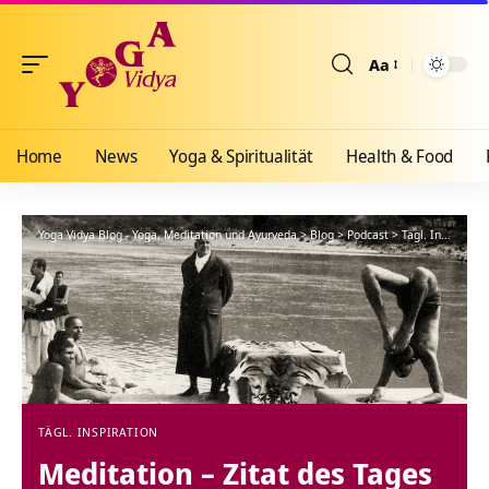
Aa
Größenänderun
Home
News
Yoga & Spiritualität
Health & Food
Yoga Vidya Blog - Yoga, Meditation und Ayurveda
>
Blog
>
Podcast
>
Tägl. Inspiration
TÄGL. INSPIRATION
Meditation – Zitat des Tages