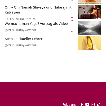
Om – Om Namah Shivaya und Nataraj mit
Katyayani
VOR 12 JAHREN
476 VIEWS
Wo macht man Yoga? Vortrag als Video
VOR 18 JAHREN
485 VIEWS
Mein spiritueller Lehrer
VOR 12 JAHREN
602 VIEWS
Folge uns