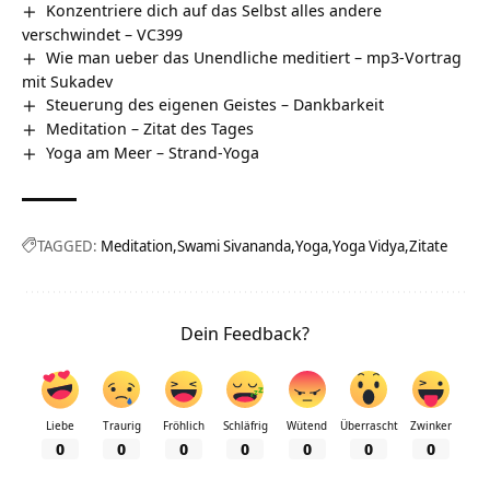
Konzentriere dich auf das Selbst alles andere
verschwindet – VC399
Wie man ueber das Unendliche meditiert – mp3-Vortrag
mit Sukadev
Steuerung des eigenen Geistes – Dankbarkeit
Meditation – Zitat des Tages
Yoga am Meer – Strand-Yoga
TAGGED:
Meditation
Swami Sivananda
Yoga
Yoga Vidya
Zitate
Dein Feedback?
Liebe
Traurig
Fröhlich
Schläfrig
Wütend
Überrascht
Zwinker
0
0
0
0
0
0
0