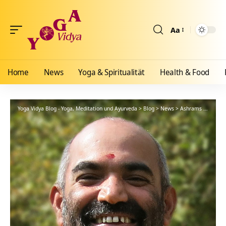
Aa
Größenänderun
Home
News
Yoga & Spiritualität
Health & Food
Yoga Vidya Blog - Yoga, Meditation und Ayurveda
>
Blog
>
News
>
Ashrams
>
Allgäu