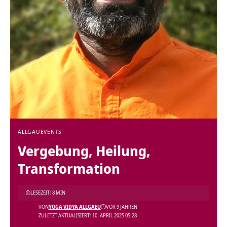
ALLGÄU
EVENTS
Vergebung, Heilung,
Transformation
LESEZEIT: 8 MIN
VON
YOGA VIDYA ALLGAEU
VOR 9 JAHREN
ZULETZT AKTUALISIERT: 10. APRIL 2025 05:28