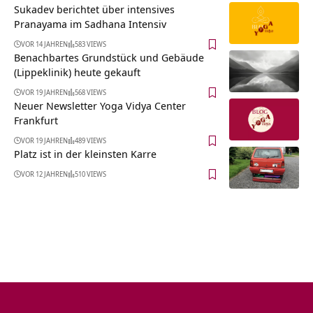
Sukadev berichtet über intensives
Pranayama im Sadhana Intensiv
VOR 14 JAHREN
583 VIEWS
Benachbartes Grundstück und Gebäude
(Lippeklinik) heute gekauft
VOR 19 JAHREN
568 VIEWS
Neuer Newsletter Yoga Vidya Center
Frankfurt
VOR 19 JAHREN
489 VIEWS
Platz ist in der kleinsten Karre
VOR 12 JAHREN
510 VIEWS