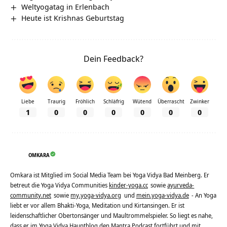
Weltyogatag in Erlenbach
Heute ist Krishnas Geburtstag
Dein Feedback?
Liebe
Traurig
Fröhlich
Schläfrig
Wütend
Überrascht
Zwinker
1
0
0
0
0
0
0
OMKARA
Omkara ist Mitglied im Social Media Team bei Yoga Vidya Bad Meinberg. Er
betreut die Yoga Vidya Communities
kinder-yoga.cc
sowie
ayurveda-
community.net
sowie
my.yoga-vidya.org
und
mein.yoga-vidya.de
- An Yoga
liebt er vor allem Bhakti-Yoga, Meditation und Kirtansingen. Er ist
leidenschaftlicher Obertonsänger und Maultrommelspieler. So liegt es nahe,
dass er im Yoga Vidya Hauptblog den Mantra Podcast fortführt und mit