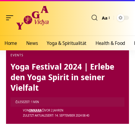
Aa
Größenänderun
Home
News
Yoga & Spiritualität
Health & Food
EVENTS
Yoga Festival 2024 | Erlebe
Yoga Vidya Blog - Yoga, Meditation und Ayurveda
>
Blog
>
News
>
Events
>
Yoga Fest
den Yoga Spirit in seiner
Vielfalt
LESEZEIT: 1 MIN
VON
OMKARA
VOR 2 JAHREN
ZULETZT AKTUALISIERT: 14. SEPTEMBER 2024 08:40