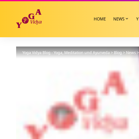
HOME
NEWS
Y
Yoga Vidya Blog - Yoga, Meditation und Ayurveda
>
Blog
>
News