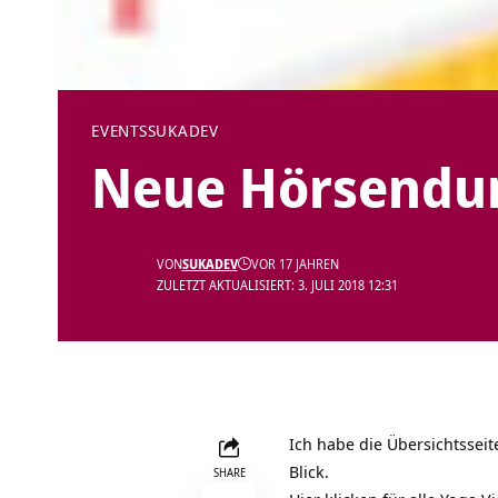
EVENTS
SUKADEV
Neue Hörsendun
VON
SUKADEV
VOR 17 JAHREN
ZULETZT AKTUALISIERT: 3. JULI 2018 12:31
Ich habe die Übersichtsseit
Blick.
SHARE