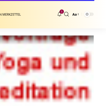
5
Aa
N MERKZETTEL
Größenänderung