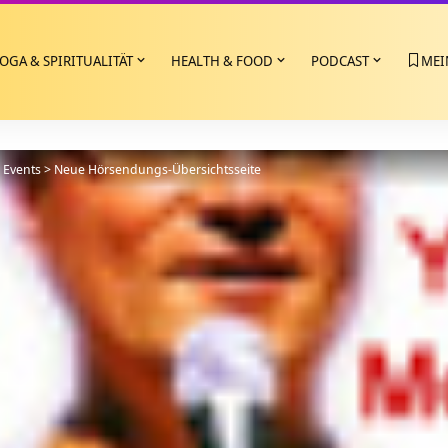
OGA & SPIRITUALITÄT
HEALTH & FOOD
PODCAST
MEI
>
Events
>
Neue Hörsendungs-Übersichtsseite