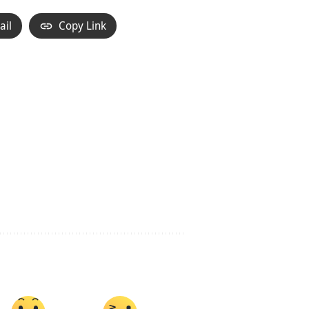
ail
Copy Link