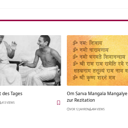
t des Tages
Om Sarva Mangala Mangalye
zur Rezitation
413 VIEWS
VOR 12 JAHREN
484 VIEWS