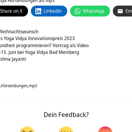
 Vidya Hörsendungen als mp3
Share on X
LinkedIn
WhatsApp
Em
 Weihnachtswunsch
s Yoga Vidya Innovationspreis 2023
undheit programmieren? Vortrag als Video
15. Juni bei Yoga Vidya Bad Meinberg
ishna Jayanti
Hörsendungen
mp3
Dein Feedback?