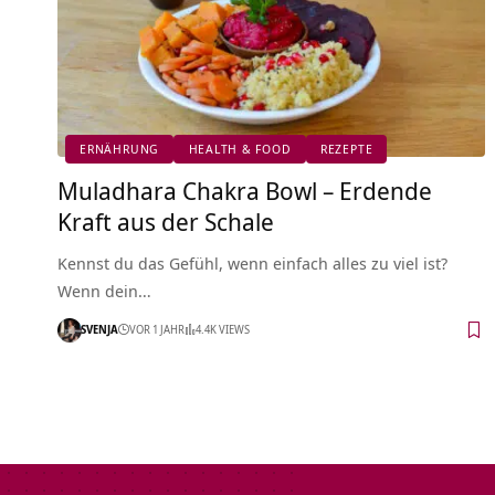
ERNÄHRUNG
HEALTH & FOOD
REZEPTE
Muladhara Chakra Bowl – Erdende
Kraft aus der Schale
Kennst du das Gefühl, wenn einfach alles zu viel ist?
Wenn dein…
SVENJA
VOR 1 JAHR
4.4K VIEWS