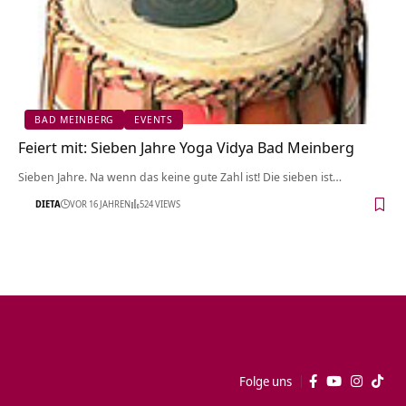
BAD MEINBERG
EVENTS
Feiert mit: Sieben Jahre Yoga Vidya Bad Meinberg
Sieben Jahre. Na wenn das keine gute Zahl ist! Die sieben ist…
DIETA
VOR 16 JAHREN
524 VIEWS
Folge uns