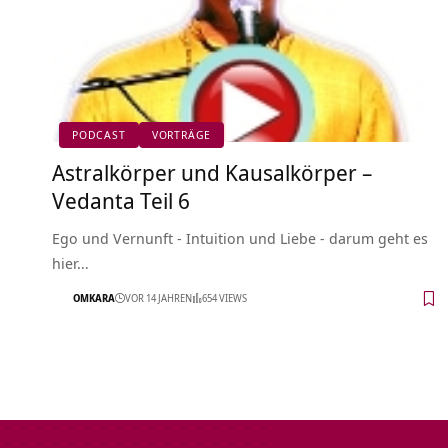
PODCAST
VORTRÄGE
Astralkörper und Kausalkörper –
Vedanta Teil 6
Ego und Vernunft - Intuition und Liebe - darum geht es
hier…
OMKARA
VOR 14 JAHREN
654 VIEWS