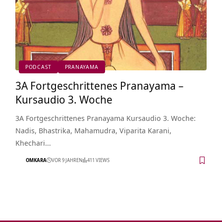
PODCAST
PRANAYAMA
3A Fortgeschrittenes Pranayama –
Kursaudio 3. Woche
3A Fortgeschrittenes Pranayama Kursaudio 3. Woche:
Nadis, Bhastrika, Mahamudra, Viparita Karani,
Khechari…
OMKARA
VOR 9 JAHREN
411 VIEWS