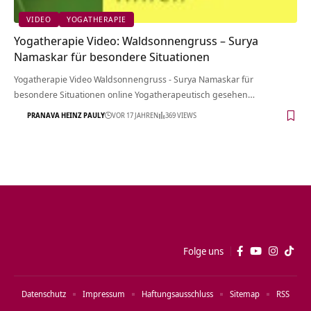
VIDEO
YOGATHERAPIE
Yogatherapie Video: Waldsonnengruss – Surya
Namaskar für besondere Situationen
Yogatherapie Video Waldsonnengruss - Surya Namaskar für
besondere Situationen online Yogatherapeutisch gesehen…
PRANAVA HEINZ PAULY
VOR 17 JAHREN
369 VIEWS
Folge uns
Datenschutz
Impressum
Haftungsausschluss
Sitemap
RSS