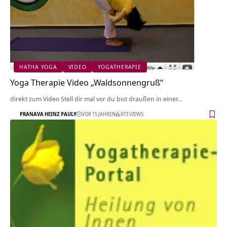
HATHA YOGA
VIDEO
YOGATHERAPIE
Yoga Therapie Video „Waldsonnengruß“
direkt zum Video Stell dir mal vor du bist draußen in einer…
PRANAVA HEINZ PAULY
VOR 15 JAHREN
973 VIEWS