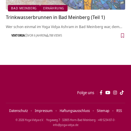
BAD MEINBERG
ERNÄHRUNG
Trinkwasserbrunnen in Bad Meinberg (Teil 1)
Wer schon einmal im Yoga Vidya Ashram in Bad Meinberg war, dem…
VIKTORIA
VOR 6 JAHREN
788 VIEWS
Folge uns
Datenschutz
Impressum
Haftungsausschluss
Sitemap
RSS
© 2026 Yoga Vidya e.V. · Yogaweg 7 · 32805 Horn‑Bad Meinberg · +49 5234 87‑0 ·
info@yoga‑vidya.de