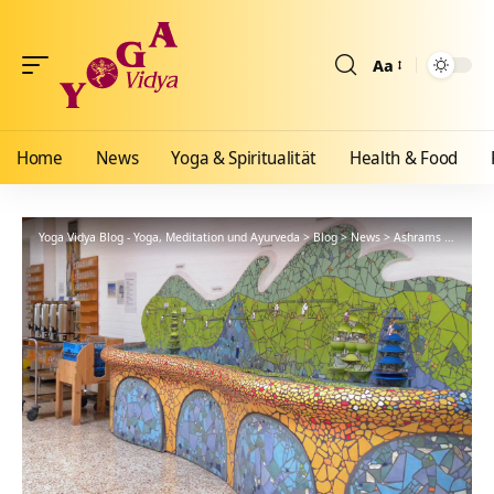
Aa
Größenänderun
Home
News
Yoga & Spiritualität
Health & Food
Yoga Vidya Blog - Yoga, Meditation und Ayurveda
>
Blog
>
News
>
Ashrams
>
Bad Me