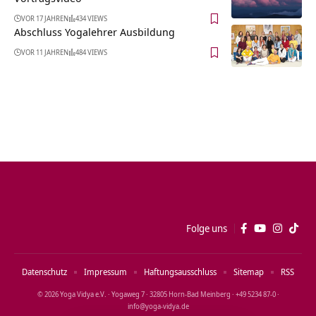
VOR 17 JAHREN
434 VIEWS
Abschluss Yogalehrer Ausbildung
VOR 11 JAHREN
484 VIEWS
Folge uns
Datenschutz
Impressum
Haftungsausschluss
Sitemap
RSS
© 2026 Yoga Vidya e.V. · Yogaweg 7 · 32805 Horn‑Bad Meinberg · +49 5234 87‑0 ·
info@yoga‑vidya.de