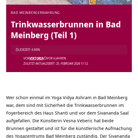
BAD MEINBERG
ERNÄHRUNG
Trinkwasserbrunnen in Bad
Meinberg (Teil 1)
LESEZEIT: 6 MIN
VON
VIKTORIA
VOR 6 JAHREN
ZULETZT AKTUALISIERT: 25. FEBRUAR 2026 11:12
Wer schon einmal im Yoga Vidya Ashram in Bad Meinberg
war, dem sind mit Sicherheit die Trinkwasserbrunnen im
Foyerbereich des Haus Shanti und vor dem Sivananda Saal
aufgefallen. Die Künstlerin Vesna Veberic hat beide
Brunnen gestaltet und ist für die künstlerische Aufmachung
des Yogazentrums Bad Meinberg zuständig. Der Sivananda